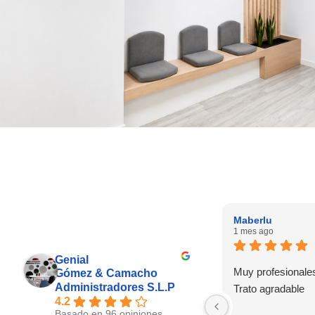
Maberlu
1 mes ago
Genial
Muy profesionale
Gómez & Camacho
Administradores S.L.P
Trato agradable
4.2
Basado en 96 opiniones