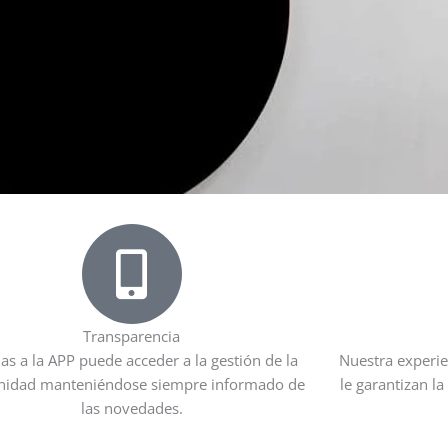
Transparencia
as a la APP puede acceder a la gestión de la
Nuestra experie
idad manteniéndose siempre informado de
le garantizan la
las novedades.