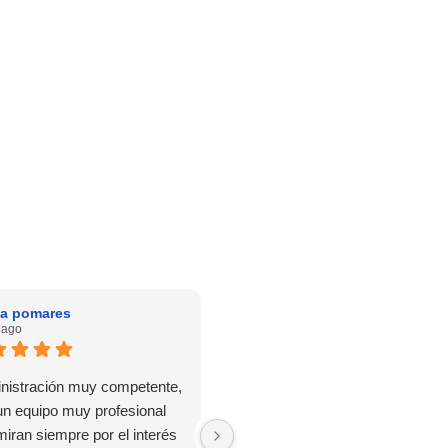
la pomares
Rafael Oliver
 ago
2 años ago
nistración muy competente,
Después de haber trabajado con
un equipo muy profesional
distintas administraciones de
miran siempre por el interés
fincas en San Vicente, puedo