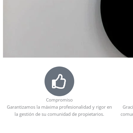
Compromiso
Garantizamos la máxima profesionalidad y rigor en
Graci
la gestión de su comunidad de propietarios.
comun