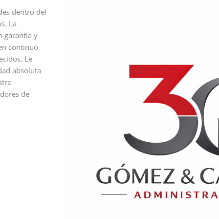
es dentro del
s. La
 garantía y
 en continuo
ecidos. Le
dad absoluta
stro
adores de