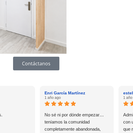
Contáctanos
Enri García Martínez
este
1 año ago
1 año
s.
No sé ni por dónde empezar…
Admi
teníamos la comunidad
con 
completamente abandonada,
que 